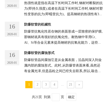
热强性就是指在高温下长时间工作时,钢材对断裂的抗
2020-01
力(即持久强度);或者在高温下长时间工作时,钢材对塑
性变形的抗力(即蠕变抗力)。提高钢材的热强性有3...
防爆软管的机械性
16
防爆管抗氧化性若在钢的表面形成一层致密的保护膜,
2020-01
那钢材就具有很好的抗氧化性。耐热钢中常用Cr、
Al、Si等合金元素来提高钢材的抗氧化能力，这些...
防爆软管的腐蚀形式
16
防爆软管晶间腐蚀它是从金属表面，沿晶间深入到金
2020-01
属内部的腐蚀形式。此时,从防爆管表面来看,虽然还
有金属光泽,但是晶粒之间已经失去联系,所以,敲击...
1
2
3
4
...
21
»
共21页 到第
页
确定