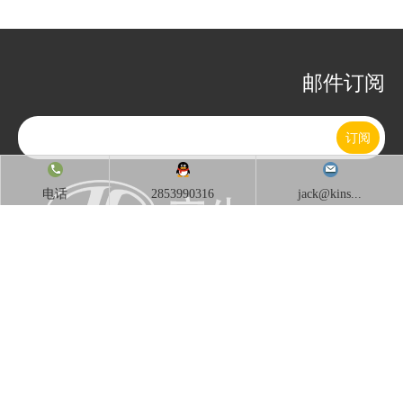
邮件订阅
订阅
电话
2853990316
jack@kins...
江苏京生管业有限公司主要的产品有防爆软管、不锈钢编织防爆
软管，防爆挠性链接管，平包塑金属软管，不锈钢软管,KBG电线
管， JDG紧定管 ，塑料波纹管、普利卡软管、不锈钢金属软管、
普利卡金属套管等...