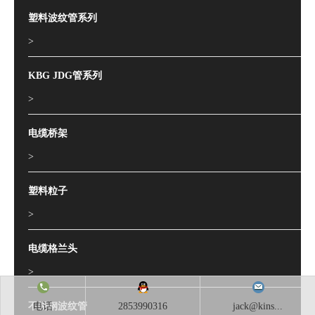
塑料波纹管系列
>
KBG JDG管系列
>
电缆桥架
>
塑料粒子
>
电缆格兰头
>
不锈钢波纹管
电话
2853990316
jack@kins...