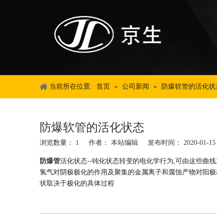
当前所在位置:
首页
»
公司新闻
»
防爆软管的活化状
防爆软管的活化状态
浏览数量：
1
作者： 本站编辑 发布时间： 2020-01-
["wechat","weibo","qzone","douban","email"]
防爆管
活化状态--钝化状态转变的电化学行为,可由这些曲线
氢气对阴极极化的作用及聚集的金属离子和腐蚀产物对阳极
状取决于极化的具体过程