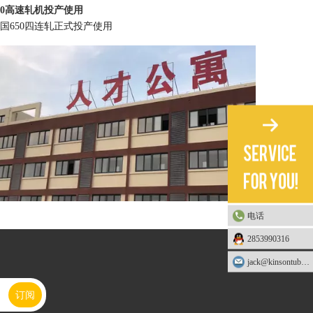
50高速轧机投产使用
国650四连轧正式投产使用
电话
2853990316
生管业人才公寓落成
jack@kinsontube.com
了更好的招引人才，2019公司投资2000万新建人才公寓两栋，已经落成
订阅