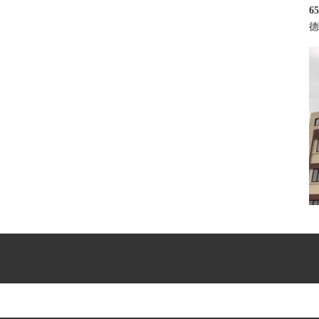
6
德
京
为