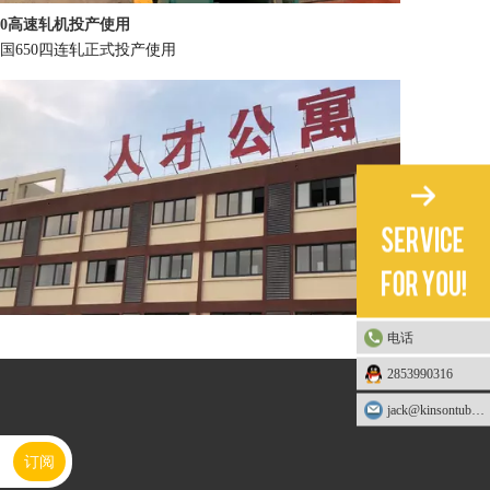
50高速轧机投产使用
国650四连轧正式投产使用
电话
2853990316
生管业人才公寓落成
jack@kinsontube.com
了更好的招引人才，2019公司投资2000万新建人才公寓两栋，已经落成
订阅