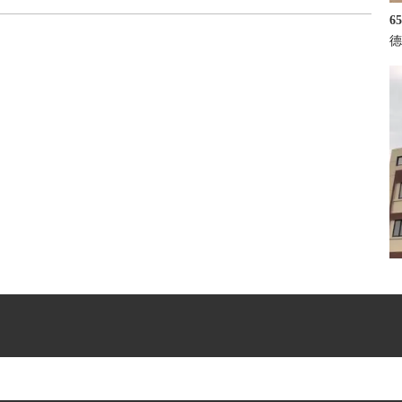
6
德
京
为