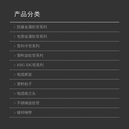
产品分类
防爆金属软管系列
包塑金属软管系列
普利卡管系列
塑料波纹管系列
KBG JDG管系列
电缆桥架
京
塑料粒子
2
电缆格兰头
不锈钢波纹管
镀锌钢带