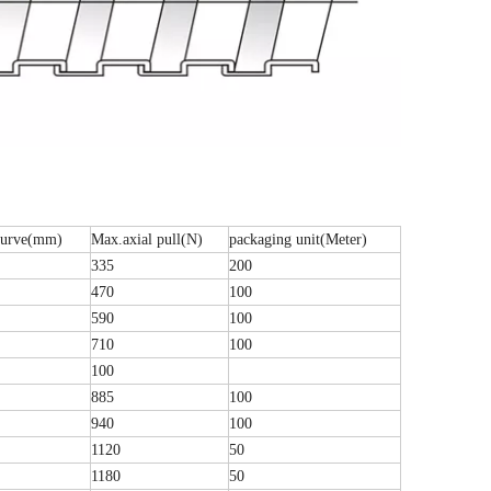
curve(mm)
Max.axial pull(N)
packaging unit(Meter)
335
200
470
100
590
100
710
100
100
885
100
940
100
1120
50
1180
50