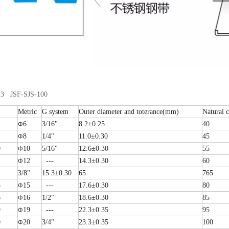
3 JSF-SJS-100
Metric
G system
Outer diameter and toterance(mm)
Natural 
6
3/16"
8.2±0.25
40
Φ
8
1/4"
11.0±0.30
45
Φ
0
10
5/16"
12.6±0.30
55
Φ
2
12
---
14.3±0.30
60
Φ
3/8"
15.3±0.30
65
765
5
15
---
17.6±0.30
80
Φ
6
16
1/2"
18.6±0.30
85
Φ
9
19
---
22.3±0.35
95
Φ
0
20
3/4"
23.3±0.35
100
Φ