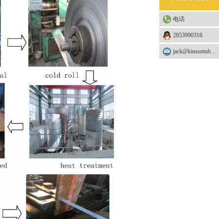
电话
2853990316
jack@kinsontube.com