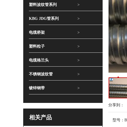
塑料波纹管系列
>
KBG JDG管系列
>
电缆桥架
>
塑料粒子
>
电缆格兰头
>
不锈钢波纹管
>
镀锌钢带
>
分享到：
相关产品
型号：