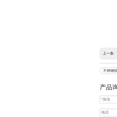
接地牙圈 铁套 包塑金属软管护口
上一条:
不锈钢
产品
船用金属填料函 不锈钢填料函 铜镀镍电缆填料函