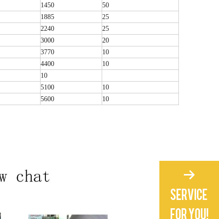
1450
50
1885
25
2240
25
3000
20
3770
10
4400
10
10
5100
10
5600
10